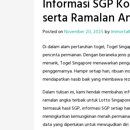
Informasi SGP Ko
serta Ramalan A
Posted on
November 20, 2025
by
Immortal
Di dalam alam pertaruhan togel, Togel Singap
pencinta permainan. Dengan beraneka jenis 
menarik, Togel Singapore menawarkan peng
penggemarnya. Hampir setiap hari, ribuan in
mendapatkan nasib baik yang membawa reze
Dalam tulisan ini, kami hendak membahas 
ramalan angka terbaik untuk Lotto Singapor
termasuk hasil SGP, informasi SGP setiap ha
meningkatkan kemungkinan meraih permainan t
data yang diperlukan untuk mewujudkan diri 