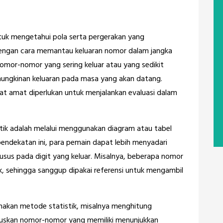
ntuk mengetahui pola serta pergerakan yang
Dengan cara memantau keluaran nomor dalam jangka
mor-nomor yang sering keluar atau yang sedikit
mungkinan keluaran pada masa yang akan datang.
at amat diperlukan untuk menjalankan evaluasi dalam
stik adalah melalui menggunakan diagram atau tabel
pendekatan ini, para pemain dapat lebih menyadari
sus pada digit yang keluar. Misalnya, beberapa nomor
k, sehingga sanggup dipakai referensi untuk mengambil
nakan metode statistik, misalnya menghitung
uskan nomor-nomor yang memiliki menunjukkan