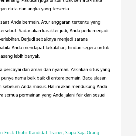
emenang. Pastikan juga untuk tidak semata-mata
gan data dan angka yang tersedia.
t saat Anda bermain. Atur anggaran tertentu yang
ersebut. Sadar akan karakter judi, Anda perlu menjadi
berlebihan. Berjudi sebaiknya menjadi sarana
abila Anda mendapat kekalahan, hindari segera untuk
sang lebih banyak.
anda percayai dan aman dan nyaman. Yakinkan situs yang
punya nama baik baik di antara pemain. Baca ulasan
in sebelum Anda masuk. Hal ini akan mendukung Anda
 semua permainan yang Anda jalani fair dan sesuai
an
Erick Thohir Kandidat Trainer, Siapa Saja Orang-