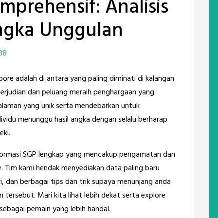
mprehensif: Analisis
ngka Unggulan
88
ore adalah di antara yang paling diminati di kalangan
perjudian dan peluang meraih penghargaan yang
alaman yang unik serta mendebarkan untuk
dividu menunggu hasil angka dengan selalu berharap
ki.
informasi SGP lengkap yang mencakup pengamatan dan
e. Tim kami hendak menyediakan data paling baru
ri, dan berbagai tips dan trik supaya menunjang anda
ersebut. Mari kita lihat lebih dekat serta explore
sebagai pemain yang lebih handal.