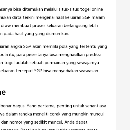
sanya bisa ditemukan melalui situs-situs togel online
mukan data terkini mengenai hasil keluaran SGP malam
 live draw membuat proses keluaran berlangsung lebih
kin pada hasil yang yang diumumkan.
luaran angka SGP akan memiliki pola yang tertentu yang
pola itu, para pesertanya bisa menghasilkan prediksi
nan togel adalah sebuah permainan yang sewajarnya
keluaran tercepat SGP bisa menyediakan wawasan
ne
g benar bagus. Yang pertama, penting untuk senantiasa
ya dalam rangka meneliti corak yang mungkin muncul.
 dan nomor yang sedikit muncul, Anda dapat