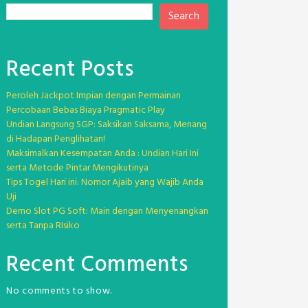
Search
Recent Posts
Peroleh Jackpot Impian dengan Permainan
Percobaan Bebas Biaya Pragmatic Play
Undian Langsung SGP: Saksikan Saksama, Menang
di Hadapan Penglihatan!
Maksimalkan Kesempatan Anda : Undian Hari Ini
serta Metode Pintar Mengikutinya
Tips Togel Hari ini: Nomor Ajaib yang Wajib Anda
Uji
Demo Slot PG Soft: Main dengan Menyenangkan
serta Tanpa RIsiko
Recent Comments
No comments to show.