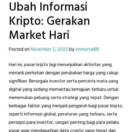
Ubah Informasi
Kripto: Gerakan
Market Hari
Posted on
November 5, 2025
by
Immortal88
Hari ini, pasar kripto lagi menunjukkan aktivitas yang
menarik perhatian dengan perubahan harga yang cukup
signifikan. Bersegala investor serta pencinta mata uang
digital yang sedang memantau kemajuan terbaru untuk
menemukan peluang serta strategi yang tepat. Dengan
berbagai faktor yang menjadi pengaruh bagi pasar kripto,
seperti informasi global, peraturan yang terbaru, serta
persepsi para investor, sangat penting bagi para pelaku
pasar agar mendapatkan data crypto yang tepat dan