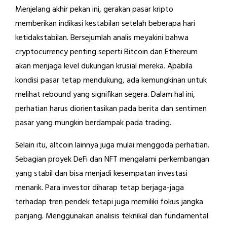
Menjelang akhir pekan ini, gerakan pasar kripto
memberikan indikasi kestabilan setelah beberapa hari
ketidakstabilan. Bersejumlah analis meyakini bahwa
cryptocurrency penting seperti Bitcoin dan Ethereum
akan menjaga level dukungan krusial mereka. Apabila
kondisi pasar tetap mendukung, ada kemungkinan untuk
melihat rebound yang signifikan segera. Dalam hal ini,
perhatian harus diorientasikan pada berita dan sentimen
pasar yang mungkin berdampak pada trading.
Selain itu, altcoin lainnya juga mulai menggoda perhatian.
Sebagian proyek DeFi dan NFT mengalami perkembangan
yang stabil dan bisa menjadi kesempatan investasi
menarik. Para investor diharap tetap berjaga-jaga
terhadap tren pendek tetapi juga memiliki fokus jangka
panjang. Menggunakan analisis teknikal dan fundamental